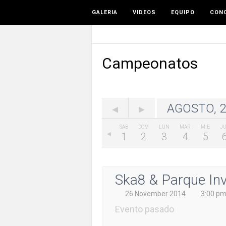
GALERIA
VIDEOS
EQUIPO
CONO
Campeonatos
AGOSTO, 2
SAB
DOM
LUN
MAR
MIE
J
1
2
3
4
5
DOM
LUN
MAR
MIE
JUE
23
24
25
26
27
Ska8 & Parque Inv
26 November 2014
3:00 p
Evento pasado