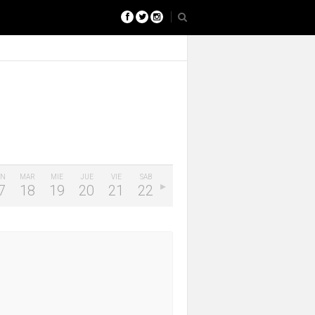
UN
MAR
MIE
JUE
VIE
SAB
7
18
19
20
21
22