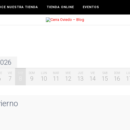
CE NUESTRA TIENDA
TIENDA ONLINE
EVENTOS
026
UE
VIE
SAB
DOM
LUN
MAR
MIE
JUE
VIE
SAB
DOM
L
6
7
8
9
10
11
12
13
14
15
16
1
VIE
SAB
DOM
LUN
28
29
30
31
ierno
m