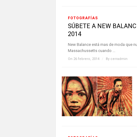
FOTOGRAFÍAS
SÚBETE A NEW BALANC
2014
New Balance está mas de moda que nun
Massachussetts cuando ...
On 26 febrero, 2014
/
By
cerradmin