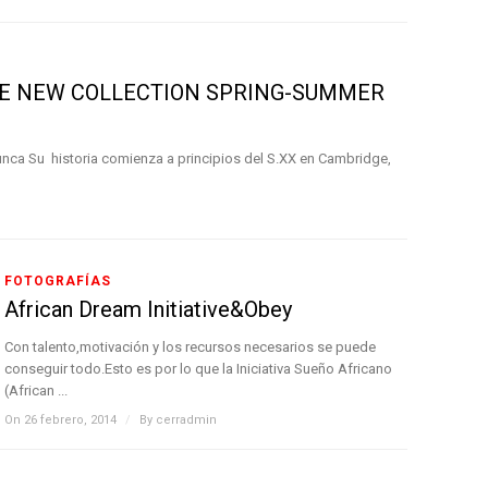
E NEW COLLECTION SPRING-SUMMER
ca Su historia comienza a principios del S.XX en Cambridge,
FOTOGRAFÍAS
African Dream Initiative&Obey
Con talento,motivación y los recursos necesarios se puede
conseguir todo.Esto es por lo que la Iniciativa Sueño Africano
(African ...
On 26 febrero, 2014
/
By
cerradmin