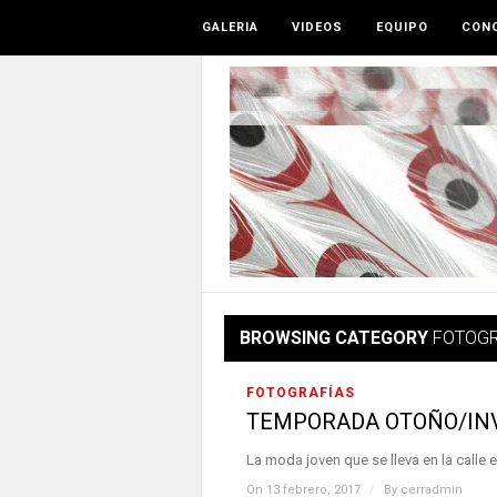
GALERIA
VIDEOS
EQUIPO
CONO
BROWSING CATEGORY
FOTOGR
FOTOGRAFÍAS
TEMPORADA OTOÑO/INV
La moda joven que se lleva en la calle 
On 13 febrero, 2017
/
By
cerradmin