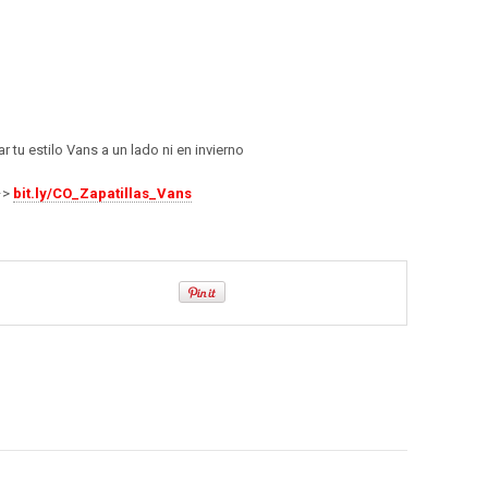
r tu estilo Vans a un lado ni en invierno
 –>
bit.ly/CO_Zapatillas_Vans