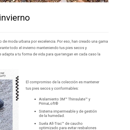
invierno
lo de moda urbana por excelencia. Por eso, han creado una gama
urante todo el invierno manteniendo tus pies secos y
 adapta a tu forma de vida para que tengan en cada caso la
El compromiso de la colección es mantener
tus pies secos y conformables:
Aislamiento 3M™ Thinsulate™ y
PrimaLoft®
Sistema impermeable y de gestión
de la humedad.
Suela All-Trac™ de caucho
optimizado para evitar resbalones